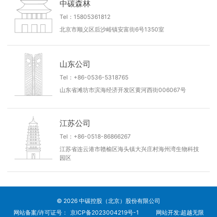
中碳森林
Tel：15805361812
北京市顺义区后沙峪镇安富街6号1350室
山东公司
Tel：+86-0536-5318765
山东省滩坊市滨海经济开发区黄河西街006067号
江苏公司
Tel：+86-0518-86866267
江苏省连云港市赣榆区海头镇大兴庄村海州湾生物科技
园区
© 2026 中碳控股（北京）股份有限公司
网站备案/许可证号：
京ICP备2023004219号-1
网站开发
:
超越无限