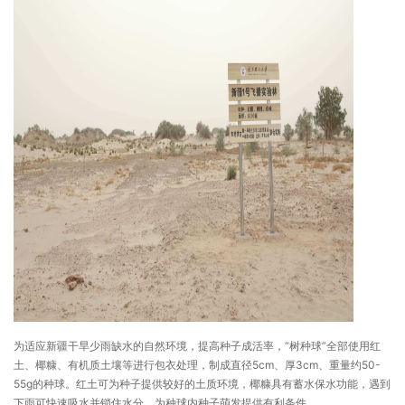
为适应新疆干旱少雨缺水的自然环境，提高种子成活率，“树种球”全部使用红
土、椰糠、有机质土壤等进行包衣处理，制成直径5cm、厚3cm、重量约50-
55g的种球。红土可为种子提供较好的土质环境，椰糠具有蓄水保水功能，遇到
下雨可快速吸水并锁住水分，为种球内种子萌发提供有利条件。