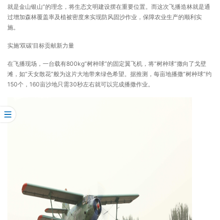
就是金山银山”的理念，将生态文明建设摆在重要位置。而这次飞播造林就是通
过增加森林覆盖率及植被密度来实现防风固沙作业，保障农业生产的顺利实
施。
实施‘双碳’目标贡献新力量
在飞播现场，一台载有800kg“树种球”的固定翼飞机，将“树种球”撒向了戈壁
滩，如“天女散花”般为这片大地带来绿色希望。据推测，每亩地播撒“树种球”约
150个，160亩沙地只需30秒左右就可以完成播撒作业。