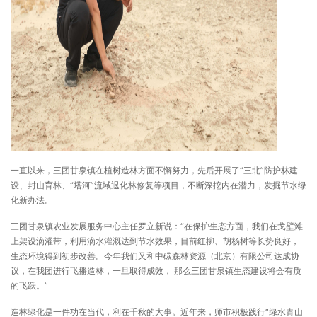
一直以来，三团甘泉镇在植树造林方面不懈努力，先后开展了“三北”防护林建
设、封山育林、“塔河”流域退化林修复等项目，不断深挖内在潜力，发掘节水绿
化新办法。
三团甘泉镇农业发展服务中心主任罗立新说：“在保护生态方面，我们在戈壁滩
上架设滴灌带，利用滴水灌溉达到节水效果，目前红柳、胡杨树等长势良好，
生态环境得到初步改善。今年我们又和中碳森林资源（北京）有限公司达成协
议，在我团进行飞播造林，一旦取得成效， 那么三团甘泉镇生态建设将会有质
的飞跃。”
造林绿化是一件功在当代，利在千秋的大事。近年来，师市积极践行“绿水青山