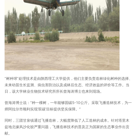
“树种球”处理技术是由陕西理工大学提供，他们主要负责造林绿化树种的选择、
未来幼苗生长监测、病虫害防治以及成林后生态、经济效益的评价等工作。当
日，该大学林业生物技术研究所所长曾海涛博士也来到现场。
曾海涛博士说：“种一棵树，一年能够固碳5-10公斤。采取飞播造林技术，为一
师阿拉尔市顺利实现‘双碳’目标提供坚实保障。”
同时，三团甘泉镇通过飞播造林，大幅度降低了人工造林的成本。针对塔里木
盆地北缘风沙化较严重问题，飞播造林技术的普及正为国家的生态事业作出贡
献。