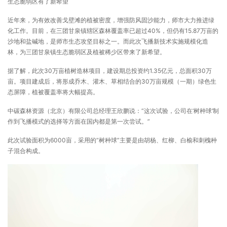
生态脆弱区有了新希望
近年来，为有效改善戈壁滩的植被密度，增强防风固沙能力，师市大力推进绿
化工作。目前，在三团甘泉镇辖区森林覆盖率已超过40%，但仍有15.87万亩的
沙地和盐碱地，是师市生态攻坚目标之一。而此次飞播新技术实施规模化造
林，为三团甘泉镇生态脆弱区及植被稀少区带来了新希望。
据了解，此次30万亩植树造林项目，建设期总投资约1.35亿元，总面积30万
亩。项目建成后，将形成乔木、灌木、草相结合的30万亩规模（一期）绿色生
态屏障，植被覆盖率将大幅提高。
中碳森林资源（北京）有限公司总经理王欣鹏说：“这次试验，公司在‘树种球’制
作到飞播模式的选择等方面在国内都是第一次尝试。”
此次试验面积为6000亩，采用的“树种球”主要是由胡杨、红柳、白榆和刺槐种
子混合构成。