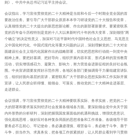
则》。中共中央总书记习近平主持会议。
会议指出，学习宣传贯彻党的二十大精神是当前和今后一个时期全党全国的首
要政治任务。要引导广大干部群众原原本本学习研读党的二十大报告和党章，
认真领悟党的二十大提出的新思想新论断、作出的新部署新要求。要紧密联系
党的百年奋斗历程特别是党的十八大以来新时代十年的伟大变革，深刻领悟“两
个确立”的决定性意义，加深对习近平新时代中国特色社会主义思想、马克思主
义中国化时代化、中国式现代化等重大问题的认识，深刻理解党的二十大对全
面建设社会主义现代化国家作出的战略部署，切实把思想和行动统一到党中央
精神上来。要把好基调、把好导向，组织开展内容丰富、形式多样的宣传教育
活动，切实增强感召力、凝聚力、影响力，努力营造奋进新征程的良好社会氛
围。中央宣讲团要发挥好示范作用，各地区各部门要抽调骨干力量组建宣讲队
伍，组织好面向基层的宣讲，紧密联系广大干部群众思想实际和工作实际开展
宣讲，让人民群众听得懂、能领会、可落实，推动党的二十大精神走进基层、
走进群众。
会议强调，学习宣传贯彻党的二十大精神要联系实际、务求实效，把党的二十
大的部署和要求落实到经济社会发展各领域各方面。要深刻领会党中央关于国
内外形势的分析研判，深刻把握我国发展面临的机遇和挑战，增强忧患意识、
强化底线思维，做好应对各种复杂局面的思想准备和工作准备。各级领导干部
要务必不忘初心、牢记使命，务必谦虚谨慎、艰苦奋斗，务必敢于斗争、善于
斗争，担当作为、求真务实，把各项工作抓紧抓好，让人民群众看到学习贯彻