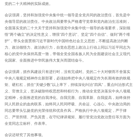
党的二十大精神的实际成效。
会议强调，坚持和加强党中央集中统一领导是全党共同的政治责任，首先是中
央领导层的政治责任。中央政治局要带头严格遵守党章和党内政治生活准则，
全面落实党的二十大关于坚持和加强党中央集中统一领导的各项要求，深刻领
悟“两个确立”的决定性意义，增强“四个意识”、坚定“四个自信”、做到“两个维
护”，带头全面贯彻习近平新时代中国特色社会主义思想，不断提高政治判断
力、政治领悟力、政治执行力，自觉在思想上政治上行动上同以习近平同志为
核心的党中央保持高度一致，带领全党全国各族人民为全面建设社会主义现代
化国家、全面推进中华民族伟大复兴而团结奋斗。
会议强调，抓作风建设只有进行时，没有完成时。党的二十大对锲而不舍落实
中央八项规定精神作出新部署，必须始终把中央八项规定作为长期有效的铁规
矩、硬杠杠，抓住“关键少数”以上率下，持续深化纠治“四风”，重点纠治形式主
义、官僚主义，坚决破除特权思想和特权行为，推动全党坚决落实中央八项规
定精神，全面推进党的自我净化、自我完善、自我革新、自我提高，始终保持
同人民群众的血肉联系，始终同人民同呼吸、共命运、心连心。中央政治局的
同志要带头弘扬党的光荣传统和优良作风，严格执行中央八项规定，严于律
己、严管所辖、严负其责，在守纪律讲规矩、履行管党治党政治责任等方面为
全党同志立标杆、作表率。
会议还研究了其他事项。