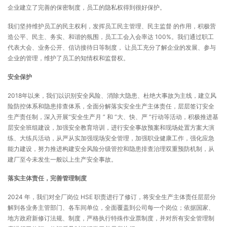
企业建立了完善的保密制度，员工的隐私权得到很好保护。
我们坚持维护员工的民主权利，发挥员工民主管理、民主监督 的作用，积极营
造公平、民主、务实、和谐的氛围，员工工会入会率达 100%。我们通过职工
代表大会、业务公开、信访接待日等制度， 让员工充分了解企业的发展、参与
企业的管理，维护了员工的知情权和监督权。
安全保护
2018年以来，我们以识别安全风险、消除大隐患、杜绝大事故为主线，建立风
险防控体系和隐患排查体系，全面分解落实安全生产主体责任，层层签订安全
生产责任制，深入开展“安全生产月 ” 和 “大、快、严 ”行动等活动，积极推进基
层安全班组建设，加强安全教育培训，进行安全事故预案和现场处置方案大演
练、大练兵活动，从严从实加强现场安全管理，加强职业健康工作，强化应急
能力建设，努力推进构建安全风险分级管控和隐患排查治理双重预防机制，从
建厂至今未发生一般以上生产安全事故。
落实主体责任
，
完善管理制度
2024 年，我们对全厂岗位 HSE 职责进行了修订，将安全生产主体责任层层分
解到各业务主管部门、各车间单位，全面覆盖到公司每一个岗位；依据国家、
地方政府新修订法规、制度，严格执行特殊作业票制度，并对所有安全管理制