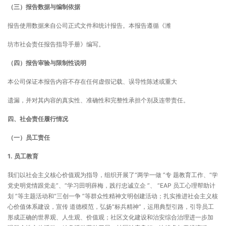
（三）报告数据与编制依据
报告使用数据来自公司正式文件和统计报告。本报告遵循《潍
坊市社会责任报告指导手册》编写。
（四）报告审验与限制性说明
本公司保证本报告内容不存在任何虚假记载、误导性陈述或重大
遗漏，并对其内容的真实性、准确性和完整性承担个别及连带责任。
四、社会责任履行情况
（一）员工责任
1.
员工教育
我们以社会主义核心价值观为指导，组织开展了“两学一做 ”专 题教育工作、“学
党史明党情跟党走”、“学习田明薛梅，践行忠诚立企 ”、 “EAP 员工心理帮助计
划 ”等主题活动和“三创一争 ”等群众性精神文明创建活动；扎实推进社会主义核
心价值体系建设，宣传 道德模范，弘扬“标兵精神”，运用典型引路，引导员工
形成正确的世界观、人生观、价值观；社区文化建设和治安综合治理进一步加