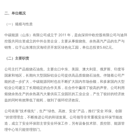
二、单位概况
（一）规模与性质
中碳能源（山东）有限公司成立于 2011 年，是由深圳中欧控股有限公司与迪拜
控股共同出资成立的中外合资企业，主要从事煅烧焦、余热蒸汽产品的生产与
销售，位于山东潍坊滨海经济开发区绿色化工园，单位总投资5.6亿元。
（二）主要职责
公司主打产品煅烧石油焦。主要出口中东、美国、澳大利亚、俄罗斯、印度等
国家和地区，长期向大型国际铝业公司提供高品质煅烧石油焦。伴随着公司产
能的进一步扩大，中碳能源同时也在不断扩大国内市场份额，和多家国内大型
铝业公司建立了长期稳定的合作关系，在合作中赢得了较高的声誉。公司利用
煅烧余热生产的余热蒸汽大量供应工业园区的工业企业，产生了较好的经济效
益的同时有效降低了能耗，做到了循环经济效应。
公司依靠“技术领先”，生产“绿色、高效、安全”产品，推行“安全 环保、创新
”的管理理念，不断推进公司的和谐发展。公司领导非常重视安全环保节能改
造，成立了安全环保部主管安全环保工作，另有设备技术部、质控部、能源管
理中心等只能管理部门。