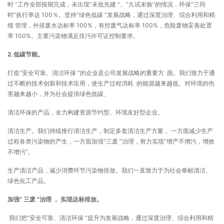
时 ”工作全部按期完成，未出现“未批先建 ”、“久试未验”的情况，环保“三同
时”执行率达 100％。坚持“绿色低碳 ”发展战略，通过深度治理、综合利用和精
细 管理，外排废水达标率 100%，有控废气达标率 100%，危险废物妥善处置
率 100%。主要污染物满足排污许可证控制要求。
2.低碳节能。
打造“安全可靠、清洁环保 ”的企业是公司发展战略的重要方 面。我们致力于通
过不断的技术创新和技术应用，使生产过程消耗 的能源越来越低、对环境的伤
害越来越小，并为社会提供绿色低碳、
清洁环保的产品，全力构建资源节约型、环境友好型企业。
清洁生产。我们持续推行清洁生产，制定多套清洁生产方案， 一方面减少生产
过程各类污染物的产生，一方面加强“三废 ”治理，努力实现“增产不增污，增效
不增污”。
生产清洁产品，减少消费环节污染物排放。我们一直致力于为社会奉献清洁、
绿色化工产品。
加强“
三废
”治理
，
实现达标排放。
我们把“安全可靠、清洁环保 ”提升为发展战略，通过深度治理、综合利用和精