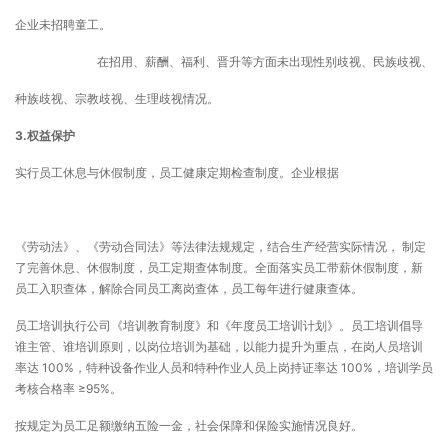
企业未招聘童工。
在招用、薪酬、福利、晋升等方面未出现性别歧视、民族歧视、
种族歧视、宗教歧视、生理歧视情况。
3.
权益保护
实行员工休息与休假制度，员工健康定期检查制度。企业根据
《劳动法》、《劳动合同法》等法律法规规定，结合生产经营实际情况， 制定
了完善休息、休假制度，员工定期查体制度。全面落实员工带薪休假制度，新
员工入职查体，解除合同员工离岗查体，员工每年进行健康查体。
员工培训执行公司《培训教育制度》和《年度员工培训计划》。员工培训倡导
谁主管、谁培训原则，以岗位培训为基础，以能力提升为重点，在岗人员培训
率达 100%，特种设备作业人员和特种作业人员上岗持证率达 100%，培训学员
考核合格率 ≥95%。
按规定为员工足额缴纳五险一金，社会保障和保险实施情况良好。