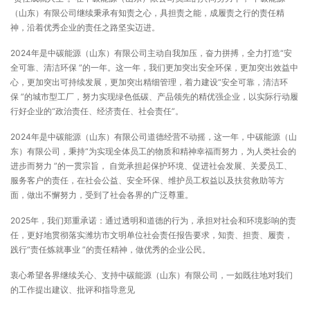
（山东）有限公司继续秉承有知责之心，具担责之能，成履责之行的责任精
神，沿着优秀企业的责任之路坚实迈进。
2024年是中碳能源（山东）有限公司主动自我加压，奋力拼搏，全力打造“安
全可靠、清洁环保 ”的一年。这一年，我们更加突出安全环保，更加突出效益中
心，更加突出可持续发展，更加突出精细管理，着力建设“安全可靠，清洁环
保 ”的城市型工厂，努力实现绿色低碳、产品领先的精优强企业，以实际行动履
行好企业的“政治责任、经济责任、社会责任”。
2024年是中碳能源（山东）有限公司道德经营不动摇，这一年，中碳能源（山
东）有限公司，秉持“为实现全体员工的物质和精神幸福而努力，为人类社会的
进步而努力 ”的一贯宗旨， 自觉承担起保护环境、促进社会发展、关爱员工、
服务客户的责任，在社会公益、安全环保、维护员工权益以及扶贫救助等方
面，做出不懈努力，受到了社会各界的广泛尊重。
2025年，我们郑重承诺：通过透明和道德的行为，承担对社会和环境影响的责
任，更好地贯彻落实潍坊市文明单位社会责任报告要求，知责、担责、履责，
践行“责任炼就事业 ”的责任精神，做优秀的企业公民。
衷心希望各界继续关心、支持中碳能源（山东）有限公司，一如既往地对我们
的工作提出建议、批评和指导意见