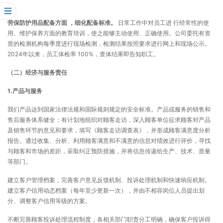
劳保防护用品配备方面
，细化配备标准。
日常工作中对员工进 行经常性的使
用、维护保养方面的教育培训，使之能够主动使用、正确使用。公司委托有资
质的检测机构每季度进行现场检测，检测结果按照要求进行网上和现场公示。
2024年以来，员工体检率 100%，查体结果即告知职工。
（二）经济与服务责任
1.产品与服务
我们产品达到国家法律法规和国际规则规定的安全标准。产品或服务的销售和
售后服务体系健全：有计划地组织对顾客走访，深入顾客单位征求顾客对产品
及销售环节的意见和要求，填写《顾客走访调查表》，并形成顾客满意度分析
报告。通过收集、分析、利用顾客满意和不满意的信息对绩效进行评价，寻找
与顾客和市场的差距，采取纠正预防措施，并将信息传递给生产、技术、质量
等部门。
建立客户管理档案，完善客户意见反馈机制、投诉处理机制和快速响应机制。
建立客户信用动态档案（每年至少更新一次），并由不相容岗位人员提出划
分、调整客户信用等级的方案。
不断完善顾客投诉处理流程制度，各相关部门职责分工明确，确保客户投诉得