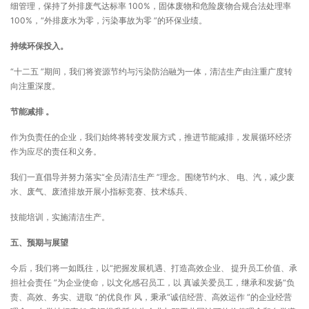
细管理，保持了外排废气达标率 100%，固体废物和危险废物合规合法处理率
100%，“外排废水为零，污染事故为零 ”的环保业绩。
持续环保投入。
“十二五 ”期间，我们将资源节约与污染防治融为一体，清洁生产由注重广度转
向注重深度。
节能减排 。
作为负责任的企业，我们始终将转变发展方式，推进节能减排，发展循环经济
作为应尽的责任和义务。
我们一直倡导并努力落实“全员清洁生产 ”理念。围绕节约水、 电、汽，减少废
水、废气、废渣排放开展小指标竞赛、技术练兵、
技能培训，实施清洁生产。
五、预期与展望
今后，我们将一如既往，以“把握发展机遇、打造高效企业、 提升员工价值、承
担社会责任 ”为企业使命，以文化感召员工，以 真诚关爱员工，继承和发扬“负
责、高效、务实、进取 ”的优良作 风，秉承“诚信经营、高效运作 ”的企业经营