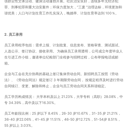
强群众性文体活动、健身活动蓬勃开展。社区治安良好，连续多年无经济犯
罪、刑事犯罪和重大治安案件；环保力度加大，“三废 ”治理达标，环境更加和
谐优美；人口与计划生育工作扎实深入，晚婚率、计划生育率达到 100％。
2.
员工录用
员工录用程序包括：需求上报、计划批复、信息发布、资格审查、测试面试、
人选公示、签订协议、接收录用。 为确保员工录用透明，公司成立年度毕业人
生引进工作小组，邀请单位纪检部门全程参与招聘过程，公布举报电话或邮
箱。
企业与工会在充分协商的基础上签订集体劳动合同。新招聘员工按照《劳动
法》、《劳动合同法》规定签订 3 年期限劳动合同， 按规定程序及时进行劳动
合同续订、变更、解除和终止，企业与员工劳动合同关系和谐稳定。
员工学历构成情况： 大学本科及以上 21.23%，大学专科（高职）28.08%，中
专 34.39%，高中及以下16.30%。
员工年龄段比例：25 岁以下 8.45%，26-30 岁10.67%，31-35 岁 21.21%，
36-40 岁22.06%，41-45 岁 11.51%，46-50 岁12.72%，51-54岁 8.51%，
55 岁以上 3.03%。