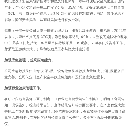
我们建设了安全风险防控体系和隐患排查体系，每年对现场安全风险重新进行
辨识，作业活动辨识采用工作安全分析（JSA）法、设备设施采用安全检查表
（SCL）法，依据评价结果，采取针对性的风险控制措施，消除、减少危害和
影响，降低安全风险，从而对风险进行有效控制。
每季度开展一次公司级隐患排查治理活动，排查活动全覆盖、重治理，2024年
以来，共查出各类问题 370项，隐患整改率达到100%，未整改问题按计划整改
中 并落实了防范措施；各基层单位持续开展 EHS观察、未遂事件报告等工作，
并采取正激励方式，引导和鼓励员工参与隐患排查治理。
加强应急管理
，提高应急能力。
公司应急救援队伍由专职消防队、设备抢修队等救援力量组成，消防队配备日
益完善。公司制定《生产安全事故应急预案》及配套应急处置卡。
加强职业健康管理工作。
在职业病危害告知方面，制定了《职业危害警示与告知制度》，明确了合同告
知、现场告知、检测结果告知、查体结果告知等方面的要求。在产生职业病危
害的工作场所按 照要求设置了职业危害警示标识，有毒物品作业岗位设置了高
毒物 品告知卡，在车间的适当位置设置了公告栏。各个车间配备便携式报警
仪。