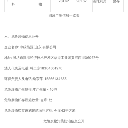
1
281.62
281.62
委托利用
暂存
料
物
固废产生信息一览表
六、危险废物信息公开
企业名称: 中碳能源(山东)有限公司
地址: 潍坊市滨海经济技术开发区临港工业园黄河西街06067号
法人代表及电话: 韩二东18364651970
环保负责人及电话:桑宗萍 15866134655
危险废物产生规模:年产生量＜10吨
危险废物贮存设施数量: 仓库1处
危险废物贮存设施建筑面积容积: 仓库42平方米
危险废物污染防治信息公开