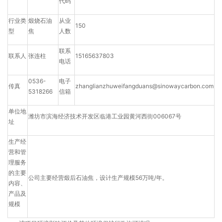
代码
行业类
煅烧石油
从业
150
型
焦
人数
联系
联系人
张连柱
15165637803
电话
0536-
电子
传真
zhanglianzhuweifangduans@sinowaycarbon.com
5318266
信箱
单位地
潍坊市滨海经济技术开发区临港工业园黄河西街006067号
址
生产经
营和管
理服务
的主要
公司主要经营煅后石油焦，设计生产规模56万吨/年。
内容、
产品及
规模