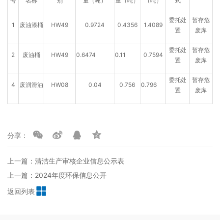
号
名称
别
量（吨）
量（吨）
（吨）
式
委托处
暂存危
1
废油漆桶
HW49
0.9724
0.4356
1.4089
置
废库
委托处
暂存危
2
废油桶
HW49
0.6474
0.11
0.7594
置
废库
委托处
暂存危
4
废润滑油
HW08
0.04
0.756
0.796
置
废库
分享：
上一篇：清洁生产审核企业信息公示表
上一篇：2024年度环保信息公开
返回列表