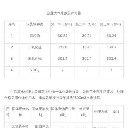
企业大气排放总许可量
序号
污染物种类
第一年（t/年）
第二年（t/年）
第三年（t/年）
1
颗粒物
30.24
30.24
30.24
2
二氧化硫
139.6
139.6
139.6
3
氮氧化物
302.4
302.4
302.4
4
VOC
/
/
/
S
生活废水处理：公司新上生物一体化处理设备，处理了全部生活废水，处理
合格后用作绿化用水。排放总量按照每年排放1800m3水来计算。
序
固体废物名
固体废物类
固体废物产生量
处置量
处理方式
备注
号
称
别
（吨）
（吨）
废包装等材
一般固体废