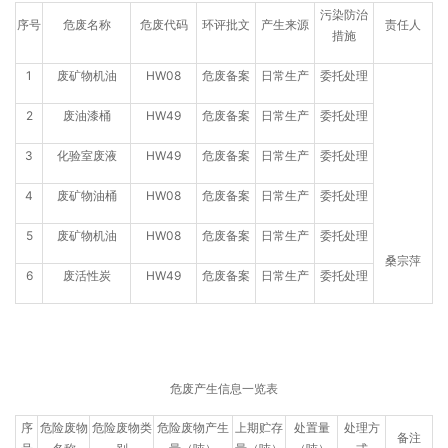
污染防治
序号
危废名称
危废代码
环评批文
产生来源
责任人
措施
1
废矿物机油
HW08
危废备案
日常生产
委托处理
2
废油漆桶
HW49
危废备案
日常生产
委托处理
3
化验室废液
HW49
危废备案
日常生产
委托处理
4
废矿物油桶
HW08
危废备案
日常生产
委托处理
5
废矿物机油
HW08
危废备案
日常生产
委托处理
桑宗萍
6
废活性炭
HW49
危废备案
日常生产
委托处理
危废产生信息一览表
序
危险废物
危险废物类
危险废物产生
上期贮存
处置量
处理方
备注