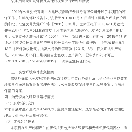
该项目环境影响评价及其他环境保护行政许可情况
2011年公司委托青州市方元环境影响评价服务有限公司开展了本项目的环
评工作，并编制环评报告书，该书于2011年12月31日通过了潍坊市环境保护局
的审批，批复文号为潍环审字【2011】303号。主体工程于2013年10月建成，
并在2014年的5月5日取得潍坊市环境保护局滨海经济开发区分局试生产的批
复，批复文号为潍滨环试字【2014】7号，项目进入试生产阶段，2015年1月向
潍坊市环境保护局滨海经济开发区分局提交了验收申请报告，并于2015年6月
13日得环保验收批复，批复文号为潍滨环验【2015】6号，投入正式生产阶
段。2018年8月15日二期项目自主验收，生产期间，已申办排污许可证
（913707005845191988001V），确保企业持证排污。
三、突发环境事件应急预案
根据环保部《突发环境事件应急预案管理暂行办法》及《企业事业单位突发
环境事件应急预案备案管理办法》，公司编制突发环境事件应急预案，并报环
保部门备案。
四、治污设施的建设和运行情况
（1）废水治污设施
本项目废水生产量约为4.5m3/d，主要为生活废水。废水经公司污水处理池处
理后，处理达标后用作绿化。
（2）废气治污设施
本项目在生产过程产生的废气主要包括有组织废气和无组织废气两部分。有