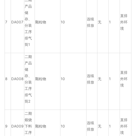
产品
储
直排
存、
连续
7
DA007
颗粒物
10
无
1
外环
分装
排放
境
工序
排气
筒1
二期
产品
储
直排
存、
连续
8
DA008
颗粒物
10
无
1
外环
分装
排放
境
工序
排气
筒2
二期
煅烧
直排
连续
9
DA009
下料
颗粒物
10
无
1
外环
排放
工序
境