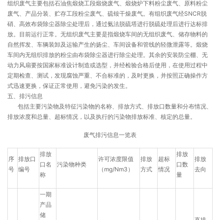
组织废气主要包括石油焦煅烧工段煅烧废气、煅烧炉下料粉尘废气、原料粉尘
废气、产品分装、贮存工段粉尘废气、硫铵干燥废气。有组织废气经SNCR脱
硝、高效布袋除尘器除尘处理后，通过氨法脱硫塔进行脱硫处理后进行达标排
放。目前运行正常。无组织废气主要是指煅烧车间的无组织废气、储存物料的
自然挥发、车辆装卸及运输产生的扬尘、车间设备和管线的轻微泄露等。煅烧
车间内无组织排放的粉尘由布袋除尘器进行除尘处理。其余的安装防尘棚、无
动力风扇要按国家标准设计制造或选型，并经检验合格后使用，在使用过程中
定期检查、测试，发现腐蚀严重、不合标准的，及时更换，并按照正确操作方
式迅速更换，保证正常使用，避免污染的发生。
五、排污信息
包括主要污染物及特征污染物的名称、排放方式、排放口数量和分布情况、
排放浓度和总量、超标情况，以及执行的污染物排放标准、核定的总量。
废气排污信息一览表
排放
排放
序
排放口
许可浓度限值
排放
超标
排放
口名
污染物种类
口数
号
编号
（mg/Nm3）
方式
情况
去向
称
量
一期
产品
储
直排