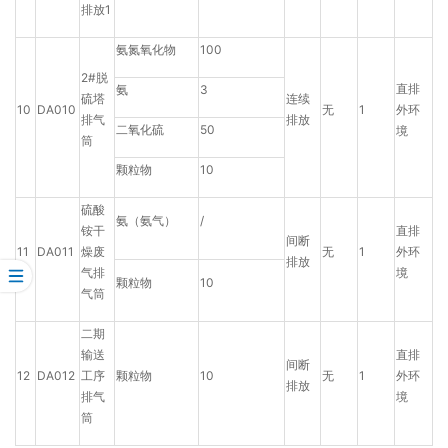
排放1
氨氮氧化物
100
2#脱
直排
氨
3
硫塔
连续
10
DA010
无
1
外环
排气
排放
二氧化硫
50
境
筒
颗粒物
10
硫酸
氨（氨气）
/
铵干
直排
间断
11
DA011
燥废
无
1
外环
排放
气排
境
颗粒物
10
气筒
二期
输送
直排
间断
12
DA012
工序
颗粒物
10
无
1
外环
排放
排气
境
筒