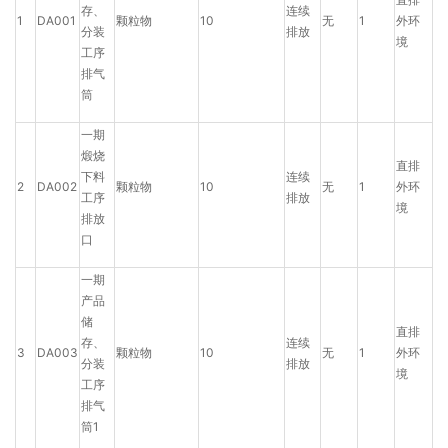
存、
连续
1
DA001
颗粒物
10
无
1
外环
分装
排放
境
工序
排气
筒
一期
煅烧
直排
下料
连续
2
DA002
颗粒物
10
无
1
外环
工序
排放
境
排放
口
一期
产品
储
直排
存、
连续
3
DA003
颗粒物
10
无
1
外环
分装
排放
境
工序
排气
筒1