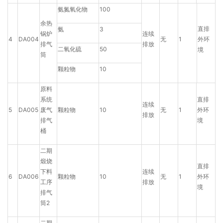
氨氮氧化物
100
余热
直排
氨
3
锅炉
连续
4
DA004
无
1
外环
排气
排放
二氧化硫
50
境
筒
颗粒物
10
原料
系统
直排
连续
5
DA005
废气
颗粒物
10
无
1
外环
排放
排气
境
桶
二期
煅烧
直排
下料
连续
6
DA006
颗粒物
10
无
1
外环
工序
排放
境
排气
筒2
二期