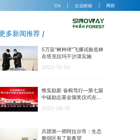
OA
企业邮箱
网群
EN
联系我们
更多新闻推荐
5万亩“树种球”飞播试验造林
在塔克拉玛干沙漠实施
2022-12-04
惟实励新 奋楫笃行—第七届
中碳励志基金颁奖仪式在潍
坊滨海中学举行
2022-09-15
兵团第一师阿拉尔市：生态
脆弱区有了新希望