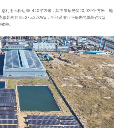
总利用面积达65,440平方米，其中屋顶光伏20,029平方米，地
统总装机容量5275.22kWp，全部采用行业领先的单晶硅N型
电效率。